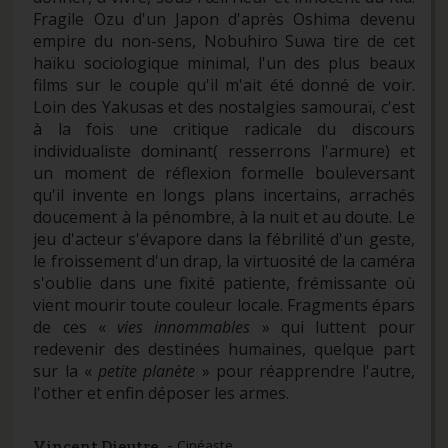
Fragile Ozu d'un Japon d'après Oshima devenu
empire du non-sens, Nobuhiro Suwa tire de cet
haïku sociologique minimal, l'un des plus beaux
films sur le couple qu'il m'ait été donné de voir.
Loin des Yakusas et des nostalgies samouraï, c'est
à la fois une critique radicale du discours
individualiste dominant( resserrons l'armure) et
un moment de réflexion formelle bouleversant
qu'il invente en longs plans incertains, arrachés
doucement à la pénombre, à la nuit et au doute. Le
jeu d'acteur s'évapore dans la fébrilité d'un geste,
le froissement d'un drap, la virtuosité de la caméra
s'oublie dans une fixité patiente, frémissante où
vient mourir toute couleur locale. Fragments épars
de ces «
vies innommables
» qui luttent pour
redevenir des destinées humaines, quelque part
sur la «
petite planète
» pour réapprendre l'autre,
l'other et enfin déposer les armes.
-
Vincent Dieutre
Cinéaste