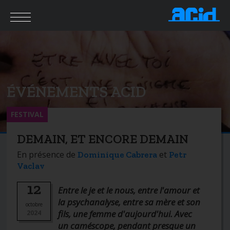
ÉVÉNEMENTS ACID
FESTIVAL
DEMAIN, ET ENCORE DEMAIN
En présence de
et
Dominique Cabrera
Petr
Vaclav
12
Entre le je et le nous, entre l'amour et
la psychanalyse, entre sa mère et son
octobre
fils, une femme d'aujourd'hui. Avec
2024
un caméscope, pendant presque un