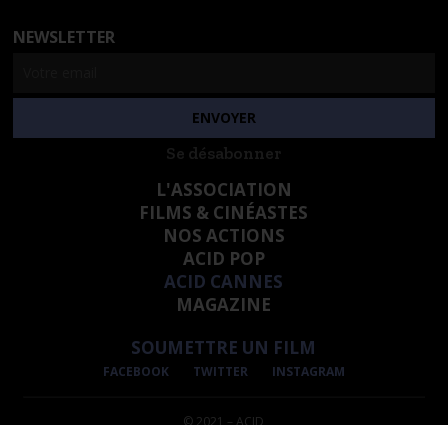
NEWSLETTER
Se désabonner
L'ASSOCIATION
FILMS & CINÉASTES
NOS ACTIONS
ACID POP
ACID CANNES
MAGAZINE
SOUMETTRE UN FILM
FACEBOOK
TWITTER
INSTAGRAM
© 2021 – ACID
INFORMATIONS LÉGALES