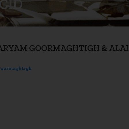
CID
: MARYAM GOORMAGHTIGH & ALA
oormaghtigh