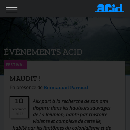
ÉVÉNEMENTS ACID
FESTIVAL
MAUDIT !
En présence de
Emmanuel Parraud
10
Alix part à la recherche de son ami
disparu dans les hauteurs sauvages
septembre
de La Réunion, hanté par l’histoire
2023
violente et complexe de cette île,
habité par les fantômes du colonialisme et de