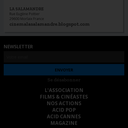
LA SALAMANDRE
Rue Eugène Pottier
29600 Morlaix France
cinemalasalamandre.blogspot.com
NEWSLETTER
Se désabonner
L'ASSOCIATION
FILMS & CINÉASTES
NOS ACTIONS
ACID POP
ACID CANNES
MAGAZINE