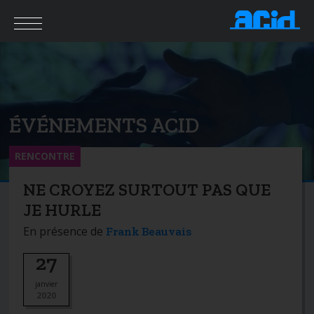
ÉVÉNEMENTS ACID
RENCONTRE
NE CROYEZ SURTOUT PAS QUE
JE HURLE
En présence de
Frank Beauvais
27
janvier
2020