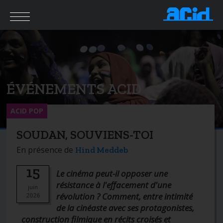
ÉVÉNEMENTS ACID
ACID POP
SOUDAN, SOUVIENS-TOI
En présence de
Hind Meddeb
15
Le cinéma peut-il opposer une
résistance à l'effacement d'une
juin
révolution ? Comment, entre intimité
2026
de la cinéaste avec ses protagonistes,
construction filmique en récits croisés et