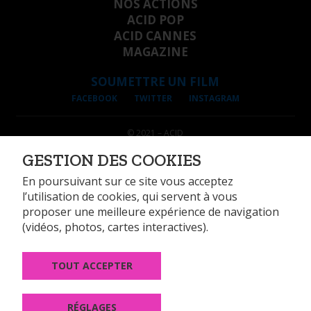
NOS ACTIONS
ACID POP
ACID CANNES
MAGAZINE
SOUMETTRE UN FILM
FACEBOOK
TWITTER
INSTAGRAM
© 2021 – ACID
INFORMATIONS LÉGALES
GESTION DES COOKIES
DONNÉES PERSONNELLES
GESTION DES COOKIES
En poursuivant sur ce site vous acceptez
l’utilisation de cookies, qui servent à vous
proposer une meilleure expérience de navigation
(vidéos, photos, cartes interactives).
TOUT ACCEPTER
14, rue Alexandre Parodi 75010 Paris
Tél : +33 (0)1 44 89 99 74
Fax : +33 (0)1 44 89 99 60
RÉGLAGES