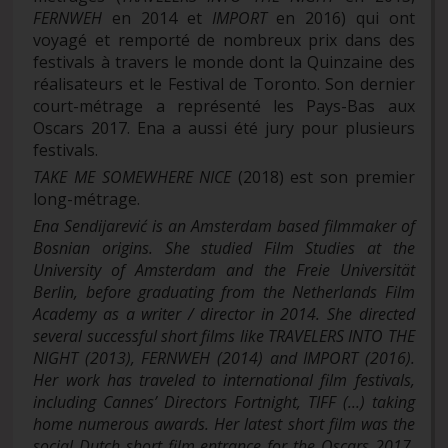
FERNWEH
en 2014 et
IMPORT
en 2016) qui ont
voyagé et remporté de nombreux prix dans des
festivals à travers le monde dont la Quinzaine des
réalisateurs et le Festival de Toronto. Son dernier
court-métrage a représenté les Pays-Bas aux
Oscars 2017. Ena a aussi été jury pour plusieurs
festivals.
T
AKE ME SOMEWHERE NICE
(2018) est son premier
long-métrage.
Ena Sendijarević is an Amsterdam based filmmaker of
Bosnian origins. She studied Film Studies at the
University of Amsterdam and the Freie Universität
Berlin, before graduating from the Netherlands Film
Academy as a writer / director in 2014.
She directed
several successful short films like TRAVELERS INTO THE
NIGHT (2013), FERNWEH (2014) and IMPORT (2016).
Her work has traveled to international film festivals,
including Cannes’ Directors Fortnight, TIFF (...) taking
home numerous awards. Her latest short film was the
social Dutch short film entrance for the Oscars 2017.