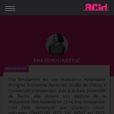
ENA SENDIJAREVIĆ
BIOGRAPHIE
Ena Sendijarević est une réalisatrice hollandaise
d'origine bosnienne. Après des études de cinéma à
l'Université d'Amsterdam puis à la
Freie Universität
de
Berlin, elle obtient son diplôme de la
Netherlands Film Academy
en 2014. Ena Sendijarević
s'est faite remarquer par plusieurs court-
métrages (
TRAVELERS INTO THE NIGHT
en
2013,