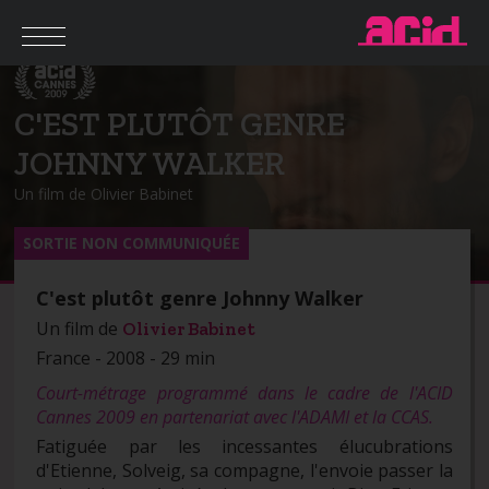
C'EST PLUTÔT GENRE
JOHNNY WALKER
Un film de Olivier Babinet
SORTIE NON COMMUNIQUÉE
C'est plutôt genre Johnny Walker
Un film de
Olivier Babinet
France - 2008 - 29 min
Court-métrage programmé dans le cadre de l'ACID
Cannes 2009 en partenariat avec l'ADAMI et la CCAS.
Fatiguée par les incessantes élucubrations
d'Etienne, Solveig, sa compagne, l'envoie passer la