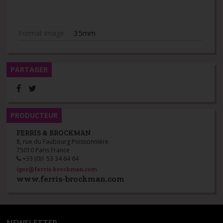
35mm
Format image
PARTAGER
PRODUCTEUR
FERRIS & BROCKMAN
8, rue du Faubourg Poissonnière
75010 Paris France
+33 (0)1 53 34 64 64
igor@ferris-brockman.com
www.ferris-brockman.com