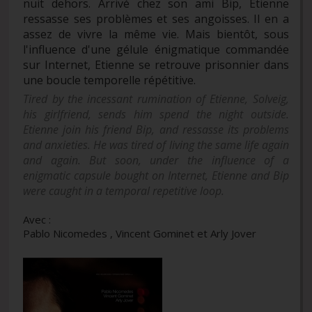
nuit dehors. Arrivé chez son ami Bip, Etienne
ressasse ses problèmes et ses angoisses. Il en a
assez de vivre la même vie. Mais bientôt, sous
l'influence d'une gélule énigmatique commandée
sur Internet, Etienne se retrouve prisonnier dans
une boucle temporelle répétitive.
Tired by the incessant rumination of Etienne, Solveig,
his girlfriend, sends him spend the night outside.
Etienne join his friend Bip, and ressasse its problems
and anxieties. He was tired of living the same life again
and again. But soon, under the influence of a
enigmatic capsule bought on Internet, Etienne and Bip
were caught in a temporal repetitive loop.
Avec :
Pablo Nicomedes , Vincent Gominet et Arly Jover