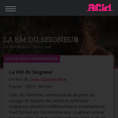
LA BM DU SEIGNEUR
Un film de Jean-Charles Hue
SORTIE NON COMMUNIQUÉE
La BM du Seigneur
Un film de
Jean-Charles Hue
France - 2010 - 84 min
Chez les Yéniches, communauté de gens du
voyage, le respect des aînés et la ferveur
religieuse côtoient indifféremment le vandalisme.
Fred Dorkel est l'un d'entre eux : craint et estimé
par les siens, il vit du vol de voitures. Une nuit, sa