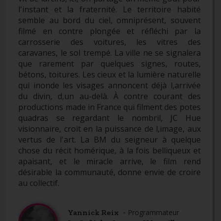
l'instant et la fraternité. Le territoire habité
semble au bord du ciel, omniprésent, souvent
filmé en contre plongée et réfléchi par la
carrosserie des voitures, les vitres des
caravanes, le sol trempé. La ville ne se signalera
que rarement par quelques signes, routes,
bétons, toitures. Les cieux et la lumière naturelle
qui inonde les visages annoncent déjà l‚arrivée
du divin, d‚un au-delà. À contre courant des
productions made in France qui filment des potes
quadras se regardant le nombril, JC Hue
visionnaire, croit en la puissance de l‚image, aux
vertus de l'art. La BM du seigneur à quelque
chose du récit homérique, à la fois belliqueux et
apaisant, et le miracle arrive, le film rend
désirable la communauté, donne envie de croire
au collectif.
-
Yannick Reix
Programmateur