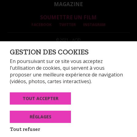
MAGAZINE
SOUMETTRE UN FILM
FACEBOOK
TWITTER
INSTAGRAM
© 2021 – ACID
INFORMATIONS LÉGALES
GESTION DES COOKIES
DONNÉES PERSONNELLES
GESTION DES COOKIES
En poursuivant sur ce site vous acceptez
l’utilisation de cookies, qui servent à vous
proposer une meilleure expérience de navigation
(vidéos, photos, cartes interactives).
TOUT ACCEPTER
14, rue Alexandre Parodi 75010 Paris
Tél : +33 (0)1 44 89 99 74
Fax : +33 (0)1 44 89 99 60
RÉGLAGES
CONTACT
Tout refuser