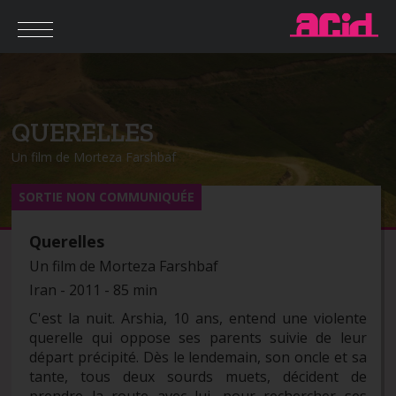
QUERELLES
Un film de Morteza Farshbaf
SORTIE NON COMMUNIQUÉE
Querelles
Un film de Morteza Farshbaf
Iran - 2011 - 85 min
C'est la nuit. Arshia, 10 ans, entend une violente
querelle qui oppose ses parents suivie de leur
départ précipité. Dès le lendemain, son oncle et sa
tante, tous deux sourds muets, décident de
prendre la route avec lui, pour rechercher ses