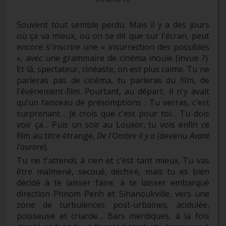
Souvent tout semble perdu. Mais il y a des jours
où ça va mieux, où on se dit que sur l'écran, peut
encore s'inscrire une « insurrection des possibles
», avec une grammaire de cinéma inouïe (invue ?).
Et là, spectateur, cinéaste, on est plus calme. Tu ne
parleras pas de cinéma, tu parleras du film, de
l'événement-film. Pourtant, au départ, il n'y avait
qu'un faisceau de présomptions : Tu verras, c'est
surprenant… Je crois que c'est pour toi… Tu dois
voir ça… Puis un soir au Louxor, tu vois enfin ce
film au titre étrange,
De l'Ombre il y a
(devenu
Avant
l'aurore
).
Tu ne t'attends à rien et c'est tant mieux. Tu vas
être malmené, secoué, déchiré, mais tu es bien
décidé à te laisser faire, à te laisser embarqué
direction Phnom Penh et Sihanoukville, vers une
zone de turbulences post-urbaines, acidulée,
poisseuse et criarde… Bars merdiques, à la fois