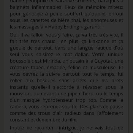
clandé pédophile et Karaoké stridents, baraques à
beignets inflammables, lieux de mémoire miteux
pour génocide à peine souffert qu'oublié, enfoui
sous les canettes de bière thai, les shooteuses et
les massages à « Happy Ending » garanti…
Oui, il va falloir vous y faire, ça va très très vite, il
fait très très chaud ; en plus, ça klaxonne et ça
gueule de partout, dans une langue rauque d'où
seul vous saisirez le mot dollar. Votre unique
boussole c'est Mirinda, un putain à la Guyotat, une
créature tapée, émaciée, féline et musculeuse. Et
vous devrez la suivre partout tout le temps, lui
coller aux basques sans arrêts que les brefs
instants qu'elle-il s'accorde à révasser sous la
mousson, ou devant une pipe d'héro, ou le temps
d'un masque hydrotenseur trop top. Comme la
caméra, vous reprenez souffle. Des plans de pause
comme des trous d'air radieux dans l'affolement
constant et démembré du film.
Inutile de raconter l'intrigue, je ne vais tout de