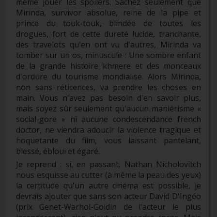
même jouer les spoilers. Sachez seulement que
Mirinda, survivor absolue, reine de la pipe et
prince du touk-touk, blindée de toutes les
drogues, fort de cette dureté lucide, tranchante,
des travelots qu'en ont vu d'autres, Mirinda va
tomber sur un os, minuscule : Une sombre enfant
de la grande histoire khmere et des monceaux
d'ordure du tourisme mondialisé. Alors Mirinda,
non sans réticences, va prendre les choses en
main. Vous n'avez pas besoin d'en savoir plus,
mais soyez sûr seulement qu'aucun maniérisme «
social-gore » ni aucune condescendance french
doctor, ne viendra adoucir la violence tragique et
hoquetante du film, vous laissant pantelant,
blessé, ébloui et égaré.
Je reprend : si, en passant, Nathan Nicholovitch
nous esquisse au cutter (à même la peau des yeux)
la certitude qu'un autre cinéma est possible, je
devrais ajouter que sans son acteur David D'Ingéo
(prix Genet-Warhol-Goldin de l'acteur le plus