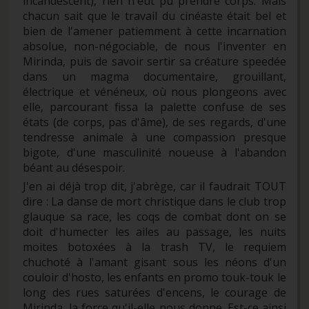
incandescent), rien n'eut pu prendre corps. Mais
chacun sait que le travail du cinéaste était bel et
bien de l'amener patiemment à cette incarnation
absolue, non-négociable, de nous l'inventer en
Mirinda, puis de savoir sertir sa créature speedée
dans un magma documentaire, grouillant,
électrique et vénéneux, où nous plongeons avec
elle, parcourant fissa la palette confuse de ses
états (de corps, pas d'âme), de ses regards, d'une
tendresse animale à une compassion presque
bigote, d'une masculinité noueuse à l'abandon
béant au désespoir.
J'en ai déjà trop dit, j'abrège, car il faudrait TOUT
dire : La danse de mort christique dans le club trop
glauque sa race, les coqs de combat dont on se
doit d'humecter les ailes au passage, les nuits
moites botoxées à la trash TV, le requiem
chuchoté à l'amant gisant sous les néons d'un
couloir d'hosto, les enfants en promo touk-touk le
long des rues saturées d'encens, le courage de
Mirinda, la force qu'il-elle nous donne. Est-ce ainsi