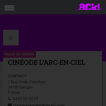
SALLE DE CINEMA
CINÉODE L'ARC-EN-CIEL
CONTACT
7 Rue Emile Planchon
34190 Ganges
France
04 67 50 92 23
cinemaganges@gmail.com