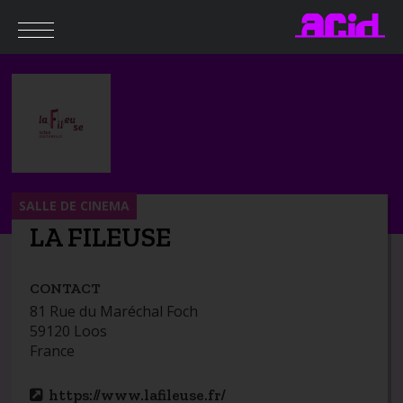
SALLE DE CINEMA
LA FILEUSE
CONTACT
81 Rue du Maréchal Foch
59120 Loos
France
https://www.lafileuse.fr/