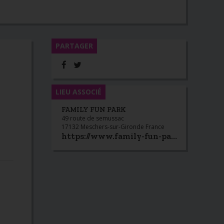
PARTAGER
LIEU ASSOCIÉ
FAMILY FUN PARK
49 route de semussac
17132 Meschers-sur-Gironde France
https://www.family-fun-park-meschers.com/