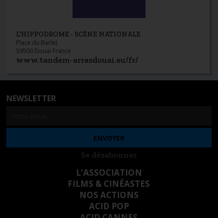
L'HIPPODROME - SCÈNE NATIONALE
Place du Barlet
59500 Douai France
www.tandem-arrasdouai.eu/fr/
NEWSLETTER
Se désabonner
L'ASSOCIATION
FILMS & CINÉASTES
NOS ACTIONS
ACID POP
ACID CANNES