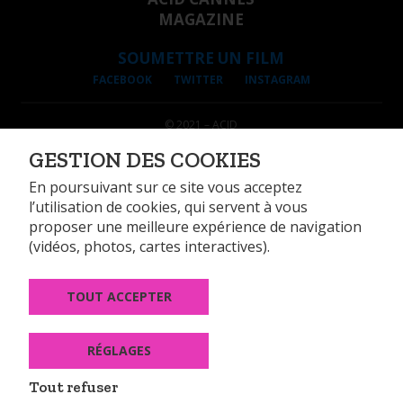
MAGAZINE
SOUMETTRE UN FILM
FACEBOOK
TWITTER
INSTAGRAM
© 2021 – ACID
INFORMATIONS LÉGALES
GESTION DES COOKIES
DONNÉES PERSONNELLES
GESTION DES COOKIES
En poursuivant sur ce site vous acceptez
l’utilisation de cookies, qui servent à vous
proposer une meilleure expérience de navigation
(vidéos, photos, cartes interactives).
TOUT ACCEPTER
14, rue Alexandre Parodi 75010 Paris
Tél : +33 (0)1 44 89 99 74
Fax : +33 (0)1 44 89 99 60
RÉGLAGES
CONTACT
Tout refuser