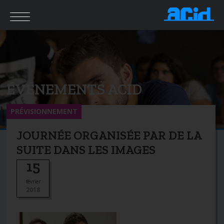
ÉVÉNEMENTS ACID
PRÉVISIONNEMENT
JOURNÉE ORGANISÉE PAR DE LA
SUITE DANS LES IMAGES
15
février
2018