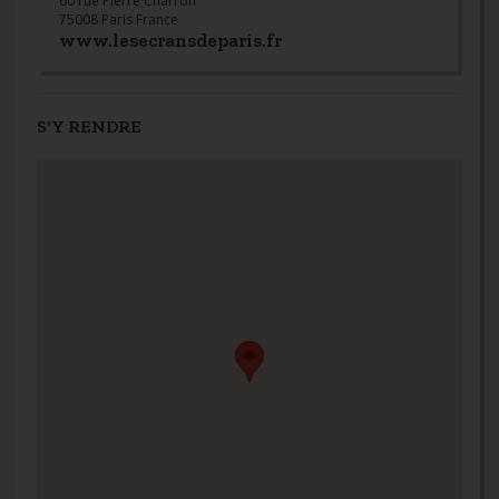
60 rue Pierre Charron
75008 Paris France
www.lesecransdeparis.fr
S'Y RENDRE