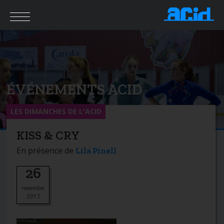
ÉVÉNEMENTS ACID
LES DIMANCHES DE L'ACID
KISS & CRY
En présence de
Lila Pinell
26
novembre
2017