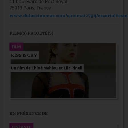
11 boulevard de Port Royal
75013 Paris, France
www.dulaccinemas.com/cinema/2794/escurial/sean
FILM(S) PROJETÉ(S)
FILM
KISS & CRY
Un film de Chloé Mahieu et Lila Pinell
EN PRÉSENCE DE
CINÉASTE