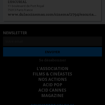
L'ESCURIAL
11 boulevard de Port Royal
75013 Paris France
www.dulaccinemas.com/cinema/2794/escurial/seances
NEWSLETTER
Se désabonner
L'ASSOCIATION
FILMS & CINÉASTES
NOS ACTIONS
ACID POP
ACID CANNES
MAGAZINE