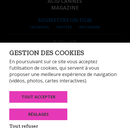
ACID CANNES
MAGAZINE
SOUMETTRE UN FILM
FACEBOOK
TWITTER
INSTAGRAM
© 2021 – ACID
INFORMATIONS LÉGALES
GESTION DES COOKIES
DONNÉES PERSONNELLES
GESTION DES COOKIES
En poursuivant sur ce site vous acceptez
l’utilisation de cookies, qui servent à vous
proposer une meilleure expérience de navigation
(vidéos, photos, cartes interactives).
TOUT ACCEPTER
14, rue Alexandre Parodi 75010 Paris
Tél : +33 (0)1 44 89 99 74
Fax : +33 (0)1 44 89 99 60
RÉGLAGES
CONTACT
Tout refuser