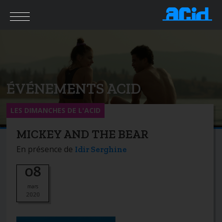
ÉVÉNEMENTS ACID
LES DIMANCHES DE L'ACID
MICKEY AND THE BEAR
En présence de
Idir Serghine
08
mars
2020