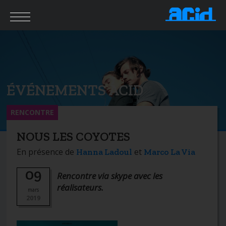
ÉVÉNEMENTS ACID
RENCONTRE
NOUS LES COYOTES
En présence de
et
Hanna Ladoul
Marco La Via
09
Rencontre via skype avec les
réalisateurs.
mars
2019