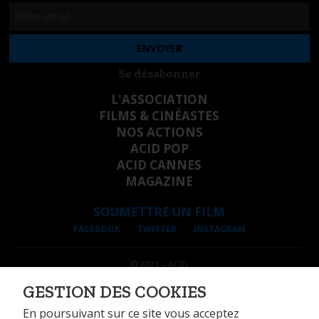
Se désabonner
L'ASSOCIATION
FILMS & CINÉASTES
NOS ACTIONS
ACID POP
ACID CANNES
MAGAZINE
SOUMETTRE UN FILM
FACEBOOK
TWITTER
INSTAGRAM
© 2021 – ACID
INFORMATIONS LÉGALES
GESTION DES COOKIES
DONNÉES PERSONNELLES
GESTION DES COOKIES
En poursuivant sur ce site vous acceptez