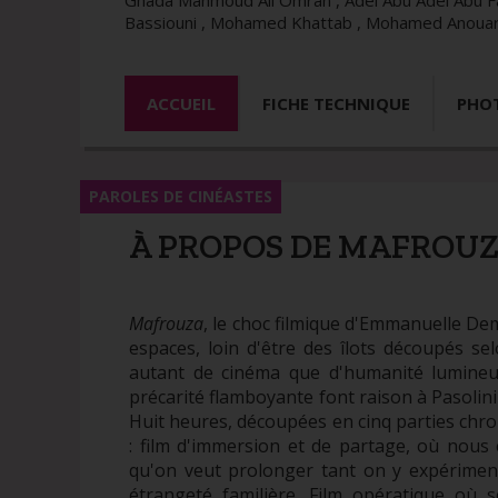
Ghada Mahmoud Ali Omran , Adel Abu Adel Abu F
Bassiouni , Mohamed Khattab , Mohamed Anouar 
ACCUEIL
FICHE TECHNIQUE
PHO
PAROLES DE CINÉASTES
À PROPOS DE MAFROUZA
Mafrouza
, le choc filmique d'Emmanuelle De
espaces, loin d'être des îlots découpés s
autant de cinéma que d'humanité lumineuse
précarité flamboyante font raison à Pasolini q
Huit heures, découpées en cinq parties ch
: film d'immersion et de partage, où nou
qu'on veut prolonger tant on y expérimen
étrangeté familière. Film opératique où s