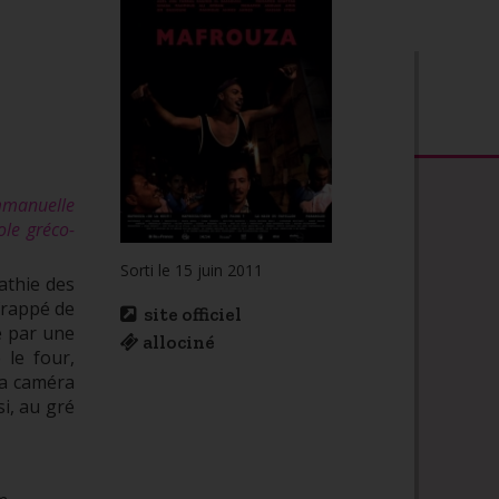
mmanuelle
ole gréco-
Sorti le 15 juin 2011
pathie des
 frappé de
site officiel
e par une
allociné
 le four,
la caméra
i, au gré