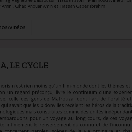
arrag Ragheb el-Bassoussi , Hassan Stohi , Mahmoud Ahmed , O
Amin , Gihad Anouar Amin et Hassan Gaber Ibrahim
TOS/VIDÉOS
, LE CYCLE
moris n'est rien moins qu'un film-monde dont les thèmes et 
elon un regard préconçu, livre le continuum d'une expérie
, celle des gens de Mafrouza, dont l'art de l'oralité et
ui savait que les bidonvilles recèlent les héros de la traditi
ronologiques mais construites comme des unités indépendan
s embarquons pour un voyage au long cours, de ces voya
te intimement le renversement du connu et de l'inconnu
e concertent paroles, scènes de la vie ordinaire et cha