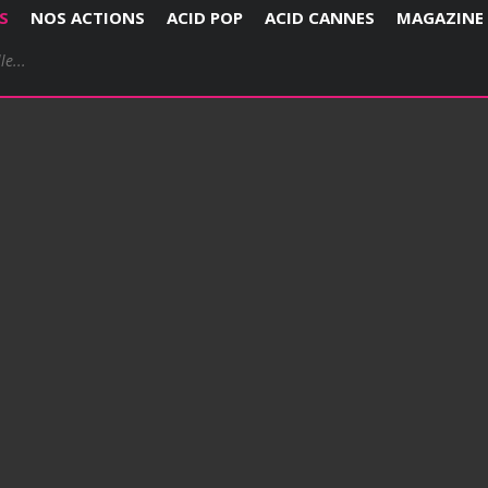
S
NOS ACTIONS
ACID POP
ACID CANNES
MAGAZINE
UR - 2