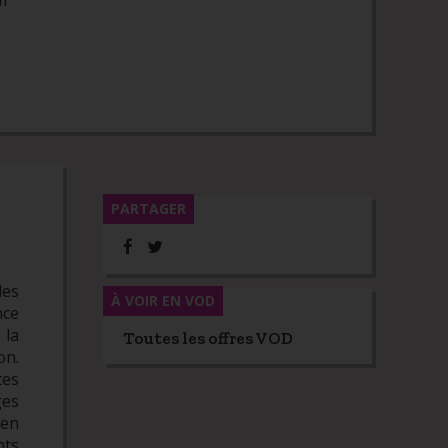
m
PARTAGER
les
À VOIR EN VOD
nce
 la
Toutes les offres VOD
on.
tes
ges
 en
nts