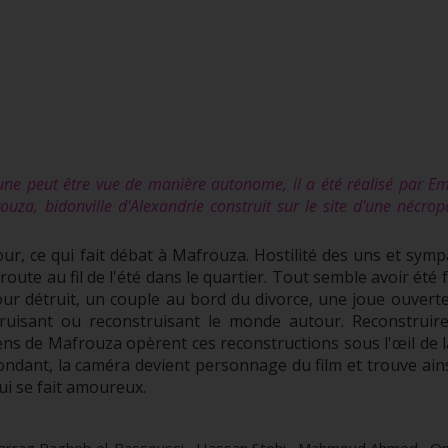
ne peut être vue de manière autonome, il a été réalisé par E
za, bidonville d'Alexandrie construit sur le site d'une nécrop
tour, ce qui fait débat à Mafrouza. Hostilité des uns et sym
 route au fil de l'été dans le quartier. Tout semble avoir été
our détruit, un couple au bord du divorce, une joue ouvert
truisant ou reconstruisant le monde autour. Reconstruire
 gens de Mafrouza opèrent ces reconstructions sous l'œil de 
pondant, la caméra devient personnage du film et trouve ains
ui se fait amoureux.