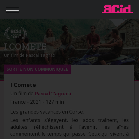
I COMETE
Un film de Pascal Tagnati
SORTIE NON COMMUNIQUÉE
I Comete
Un film de
Pascal Tagnati
France - 2021 - 127 min
Les grandes vacances en Corse.
Les enfants s’égayent, les ados traînent, les
adultes réfléchissent à l’avenir, les aînés
commentent le temps qui passe. Ceux qui vivent à