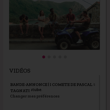
VIDÉOS
Pour voir cet élément vous devez autoriser les
BANDE-ANNONCE | I COMETE DE PASCAL
cookies
youtube
.
TAGNATI
Changer mes préférences