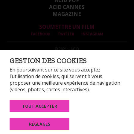
ACID POP
ACID CANNES
MAGAZINE
SOUMETTRE UN FILM
FACEBOOK
TWITTER
INSTAGRAM
© 2021 – ACID
INFORMATIONS LÉGALES
GESTION DES COOKIES
DONNÉES PERSONNELLES
GESTION DES COOKIES
En poursuivant sur ce site vous acceptez
l’utilisation de cookies, qui servent à vous
proposer une meilleure expérience de navigation
(vidéos, photos, cartes interactives).
TOUT ACCEPTER
14, rue Alexandre Parodi 75010 Paris
Tél : +33 (0)1 44 89 99 74
Fax : +33 (0)1 44 89 99 60
RÉGLAGES
CONTACT