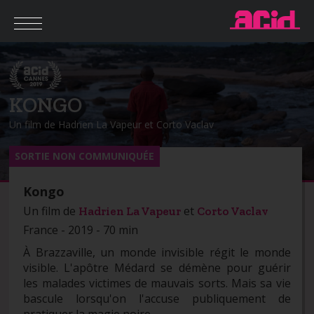
KONGO
Un film de Hadrien La Vapeur et Corto Vaclav
SORTIE NON COMMUNIQUÉE
Kongo
Un film de
et
Hadrien La Vapeur
Corto Vaclav
France - 2019 - 70 min
À Brazzaville, un monde invisible régit le monde
visible. L'apôtre Médard se démène pour guérir
les malades victimes de mauvais sorts. Mais sa vie
bascule lorsqu'on l'accuse publiquement de
pratiquer la magie noire.