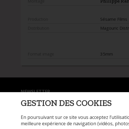
Philippe Ra
Montage
Sésame Films
Production
Magouric Distr
Distribution
35mm
Format image
NEWSLETTER
GESTION DES COOKIES
SE DÉSABONNER
En poursuivant sur ce site vous acceptez l’utilisa
L'ASSOCIATION
FILMS & CINÉASTES
NOS
meilleure expérience de navigation (vidéos, photos,
SOUMETTRE UN FILM