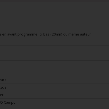
é en avant programme Ici Bas (20mn) du même auteur
mos
mos
er
o O Campo