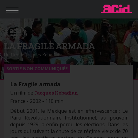
LA FRAGILE ARMADA
Un film de Jacques Kebadian
SORTIE NON COMMUNIQUÉE
La Fragile armada
Un film de
Jacques Kebadian
France - 2002 - 110 min
Début 2001, le Mexique est en effervescence : Le
Parti Révolutionnaire Institutionnel, au pouvoir
depuis 1929, a enfin perdu les élections. Dans les
jours qui suivent la chute de ce régime vieux de 70
ans, les zapatistes sortent du Chiapas pour un