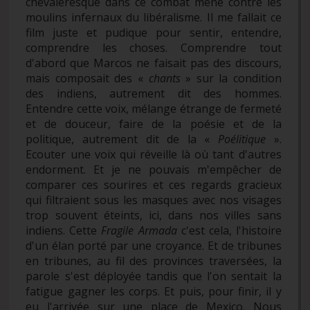
chevaleresque dans ce combat mené contre les
moulins infernaux du libéralisme. Il me fallait ce
film juste et pudique pour sentir, entendre,
comprendre les choses. Comprendre tout
d'abord que Marcos ne faisait pas des discours,
mais composait des «
chants
» sur la condition
des indiens, autrement dit des hommes.
Entendre cette voix, mélange étrange de fermeté
et de douceur, faire de la poésie et de la
politique, autrement dit de la «
Poélitique
».
Ecouter une voix qui réveille là où tant d'autres
endorment. Et je ne pouvais m'empêcher de
comparer ces sourires et ces regards gracieux
qui filtraient sous les masques avec nos visages
trop souvent éteints, ici, dans nos villes sans
indiens. Cette
Fragile Armada
c'est cela, l'histoire
d'un élan porté par une croyance. Et de tribunes
en tribunes, au fil des provinces traversées, la
parole s'est déployée tandis que l'on sentait la
fatigue gagner les corps. Et puis, pour finir, il y
eu l'arrivée sur une place de Mexico. Nous