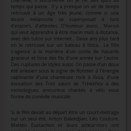
charnelle, il documente un je ne sais quoi du
temps qui passe. Il y a presque un air de temps
retrouvé à un âge très jeune, comme si une
douce mélancolie se superposait à tant
d'espoirs, d'attentes. D'humour aussi… Marius
qui veut apprendre à être marin mais à distance,
avec des tutos sur Internet… Deux ans plus tard
on le retrouve sur un bateau à Ibiza… Le film
s'agence à la manière d'un conte de hasards
gracieux et tisse des fils d'une année sur l'autre.
Des ruptures de styles aussi. On passe d'un doux
été arlésien sous le signe de Rohmer à l'énergie
captivante d'une chanteuse rock à Ibiza, d'une
évocation des
Trois sœurs
de Tchekhov à des
monologues amoureux chantés à vélo sous
forme de comédie musicale.
Si le film devait au départ être un court-métrage
sur un seul été, Anton Balekdjian, Léo Couture,
Mattéo Eustachon et leurs acteur·rice·s ont