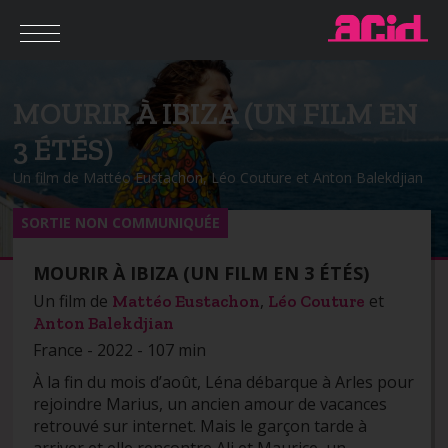
MOURIR À IBIZA (UN FILM EN
3 ÉTÉS)
Un film de Mattéo Eustachon, Léo Couture et Anton Balekdjian
SORTIE NON COMMUNIQUÉE
MOURIR À IBIZA (UN FILM EN 3 ÉTÉS)
Un film de
,
et
Mattéo Eustachon
Léo Couture
Anton Balekdjian
France - 2022 - 107 min
À la fin du mois d’août, Léna débarque à Arles pour
rejoindre Marius, un ancien amour de vacances
retrouvé sur internet. Mais le garçon tarde à
arriver et elle rencontre Ali et Maurice, un