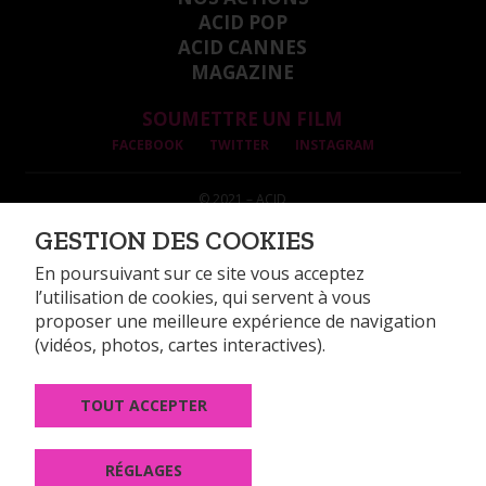
ACID POP
ACID CANNES
MAGAZINE
SOUMETTRE UN FILM
FACEBOOK
TWITTER
INSTAGRAM
© 2021 – ACID
INFORMATIONS LÉGALES
GESTION DES COOKIES
DONNÉES PERSONNELLES
GESTION DES COOKIES
En poursuivant sur ce site vous acceptez
l’utilisation de cookies, qui servent à vous
proposer une meilleure expérience de navigation
(vidéos, photos, cartes interactives).
TOUT ACCEPTER
14, rue Alexandre Parodi 75010 Paris
Tél : +33 (0)1 44 89 99 74
Fax : +33 (0)1 44 89 99 60
RÉGLAGES