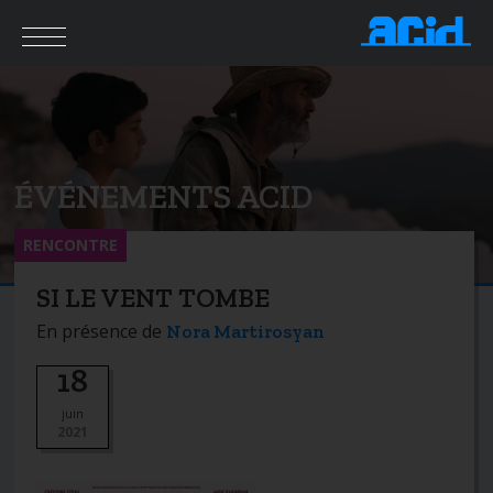
ÉVÉNEMENTS ACID
RENCONTRE
SI LE VENT TOMBE
En présence de
Nora Martirosyan
18
juin
2021