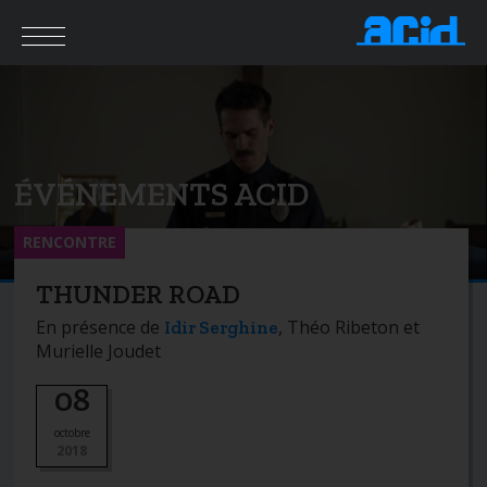
ÉVÉNEMENTS ACID
RENCONTRE
THUNDER ROAD
En présence de
, Théo Ribeton et
Idir Serghine
Murielle Joudet
08
octobre
2018