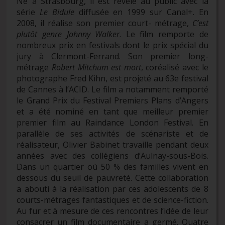
Né à Strasbourg, il est révélé au public avec la
série
Le Bidule
diffusée en 1999 sur Canal+. En
2008, il réalise son premier court- métrage,
C’est
plutôt genre Johnny Walker
. Le film remporte de
nombreux prix en festivals dont le prix spécial du
jury à Clermont-Ferrand. Son premier long-
métrage
Robert Mitchum est mort
, coréalisé avec le
photographe Fred Kihn, est projeté au 63e festival
de Cannes à l’ACID. Le film a notamment remporté
le Grand Prix du Festival Premiers Plans d’Angers
et a été nominé en tant que meilleur premier
premier film au Raindance London Festival. En
parallèle de ses activités de scénariste et de
réalisateur, Olivier Babinet travaille pendant deux
années avec des collégiens d’Aulnay-sous-Bois.
Dans un quartier où 50 % des familles vivent en
dessous du seuil de pauvreté. Cette collaboration
a abouti à la réalisation par ces adolescents de 8
courts-métrages fantastiques et de science-fiction.
Au fur et à mesure de ces rencontres l’idée de leur
consacrer un film documentaire a germé. Quatre