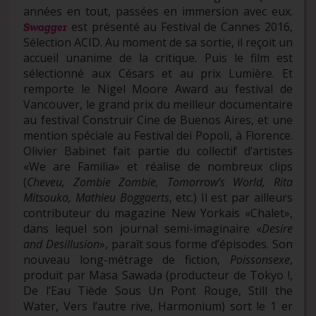
années en tout, passées en immersion avec eux.
est présenté au Festival de Cannes 2016,
Swagger
Sélection ACID. Au moment de sa sortie, il reçoit un
accueil unanime de la critique. Puis le film est
sélectionné aux Césars et au prix Lumière. Et
remporte le Nigel Moore Award au festival de
Vancouver, le grand prix du meilleur documentaire
au festival Construir Cine de Buenos Aires, et une
mention spéciale au Festival dei Popoli, à Florence.
Olivier Babinet fait partie du collectif d’artistes
«We are Familia» et réalise de nombreux clips
(
Cheveu, Zombie Zombie, Tomorrow’s World, Rita
Mitsouko, Mathieu Boggaerts
, etc.) Il est par ailleurs
contributeur du magazine New Yorkais «Chalet»,
dans lequel son journal semi-imaginaire «
Desire
and Desillusion
», paraît sous forme d’épisodes. Son
nouveau long-métrage de fiction,
Poissonsexe
,
produit par Masa Sawada (producteur de Tokyo !,
De l’Eau Tiède Sous Un Pont Rouge, Still the
Water, Vers l’autre rive, Harmonium) sort le 1 er