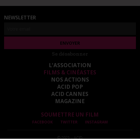
NEWSLETTER
Se désabonner
L'ASSOCIATION
FILMS & CINÉASTES
NOS ACTIONS
ACID POP
ACID CANNES
MAGAZINE
SOUMETTRE UN FILM
FACEBOOK
TWITTER
INSTAGRAM
© 2021 – ACID