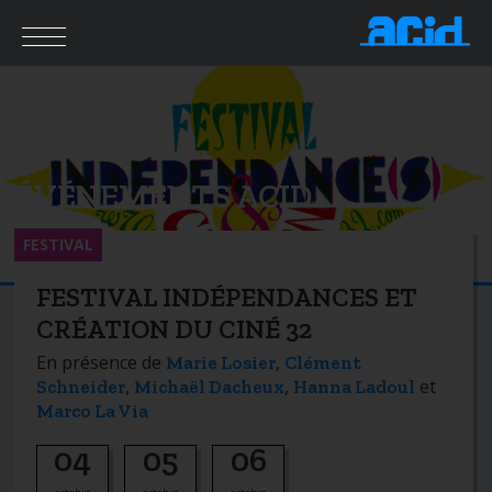
ÉVÉNEMENTS ACID
FESTIVAL
FESTIVAL INDÉPENDANCES ET
CRÉATION DU CINÉ 32
En présence de
,
Marie Losier
Clément
,
,
et
Schneider
Michaël Dacheux
Hanna Ladoul
Marco La Via
04
05
06