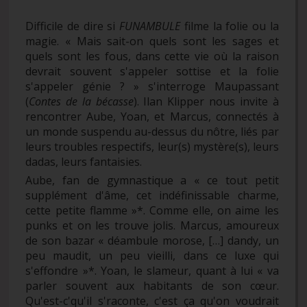
Difficile de dire si
FUNAMBULE
filme la folie ou la
magie. « Mais sait-on quels sont les sages et
quels sont les fous, dans cette vie où la raison
devrait souvent s'appeler sottise et la folie
s'appeler génie ?
» s'interroge Maupassant
(
Contes de la bécasse
). Ilan Klipper nous invite à
rencontrer Aube, Yoan, et Marcus, connectés à
un monde suspendu au-dessus du nôtre, liés par
leurs troubles respectifs, leur(s) mystère(s), leurs
dadas, leurs fantaisies.
Aube, fan de gymnastique a « ce tout petit
supplément d'âme, cet indéfinissable charme,
cette petite flamme »*. Comme elle, on aime les
punks et on les trouve jolis. Marcus, amoureux
de son bazar « déambule morose, […] dandy, un
peu maudit, un peu vieilli, dans ce luxe qui
s'effondre »*. Yoan, le slameur, quant à lui « va
parler souvent aux habitants de son cœur.
Qu'est-c'qu'il s'raconte, c'est ça qu'on voudrait