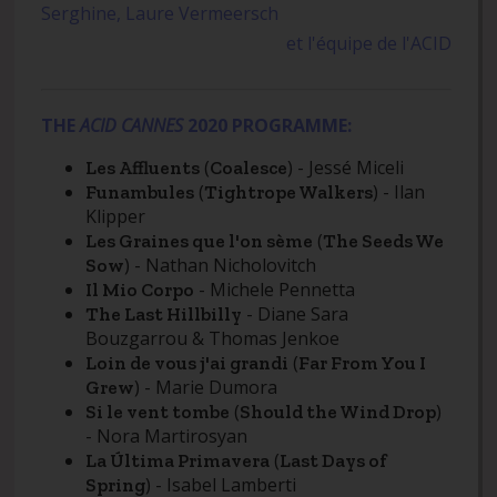
Serghine, Laure Vermeersch
et l'équipe de l'ACID
THE
ACID CANNES
2020 PROGRAMME:
(
) - Jessé Miceli
Les Affluents
Coalesce
(
) - Ilan
Funambules
Tightrope Walkers
Klipper
(
Les Graines que l'on sème
The Seeds We
) - Nathan Nicholovitch
Sow
- Michele Pennetta
Il Mio Corpo
- Diane Sara
The Last Hillbilly
Bouzgarrou & Thomas Jenkoe
(
Loin de vous j'ai grandi
Far From You I
) - Marie Dumora
Grew
(
)
Si le vent tombe
Should the Wind Drop
- Nora Martirosyan
(
La Última Primavera
Last Days of
) - Isabel Lamberti
Spring