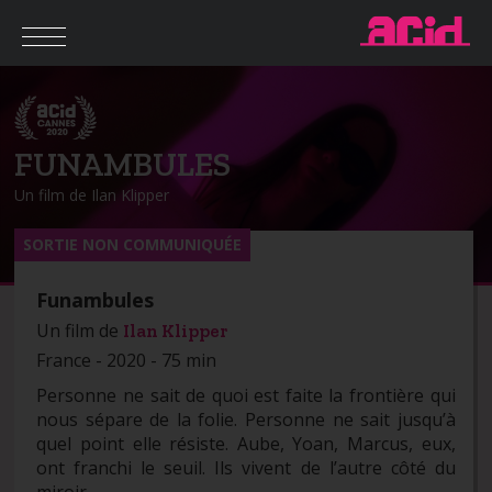
FUNAMBULES
Un film de Ilan Klipper
SORTIE NON COMMUNIQUÉE
Funambules
Un film de
Ilan Klipper
France - 2020 - 75 min
Personne ne sait de quoi est faite la frontière qui
nous sépare de la folie. Personne ne sait jusqu’à
quel point elle résiste. Aube, Yoan, Marcus, eux,
ont franchi le seuil. Ils vivent de l’autre côté du
miroir.